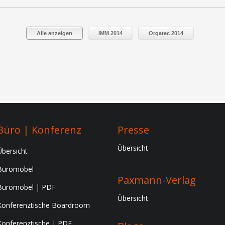
Alle anzeigen
IMM 2014
Orgatec 2014
Büro | Konferenz
Presse
Übersicht
Übersicht
Büromöbel
Paxmann-Verlag
Büromöbel | PDF
Übersicht
Konferenztische Boardroom
Konferenztische | PDF