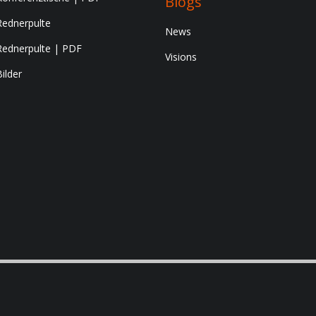
Blogs
Rednerpulte
News
Rednerpulte | PDF
Visions
Bilder